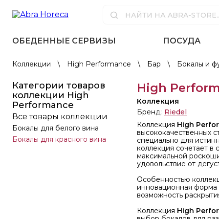
ОБЕДЕННЫЕ СЕРВИЗЫ
ПОСУДА
Коллекции
\
High Performance
\
Бар
\
Бокалы и 
Категории товаров
High Perfor
коллекции High
Коллекция
Performance
Бренд:
Riedel
Все товары коллекции
Коллекция
High Perfo
Бокалы для белого вина
высококачественных с
Бокалы для красного вина
специально для истинн
коллекция сочетает в 
максимальной роскоши
удовольствие от дегус
Особенностью коллек
инновационная форма 
возможность раскрытия
Коллекция
High Perfo
выбор бокалов для раз