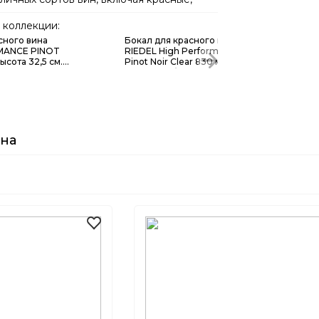
годаря этой коллекции вы сможете
нное сопровождение для любого повода
коллекции:
сного вина
Бокал для красного вина
MANCE PINOT
RIEDEL High Performance
ысота 32,5 см.
Pinot Noir Clear 830 мл,
7R
ручной работы, 4994/67
ина