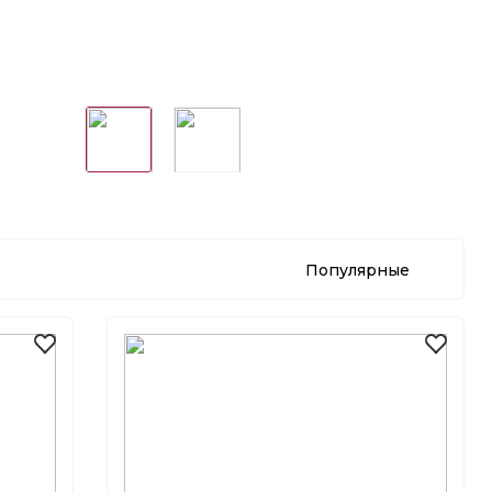
Бокал для белого вина
RIEDEL High Performance
Riesling Clear 623 мл, ручной
работы, 4994/15
Популярные