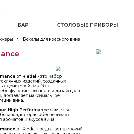
БАР
СТОЛОВЫЕ ПРИБОРЫ
фужеры
\
Бокалы для красного вина
mance
rmance
от
Riedel
- это набор
теклянных изделий, созданных
ых ценителей вин. Эта
себе функциональность и дизайн для
, доставляет максимальное
тации вина.
ции
High Performance
является
бокалов, которая обеспечивает
 ароматов и вкусов вина.
rmance
от Riedel предлагает широкий
личных сортов вин, включая красные,