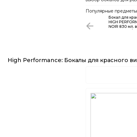
белые и игристые. Бла
создать идеальное ви
Популярные предметы 
или мероприятия.
Бокал для кра
HIGH PERFOR
NOIR 830 мл. в
Riedel 4994/6
High Performance: Бокалы для красного в