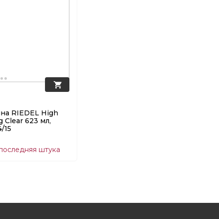
ина RIEDEL High
 Clear 623 мл,
/15
 последняя штука