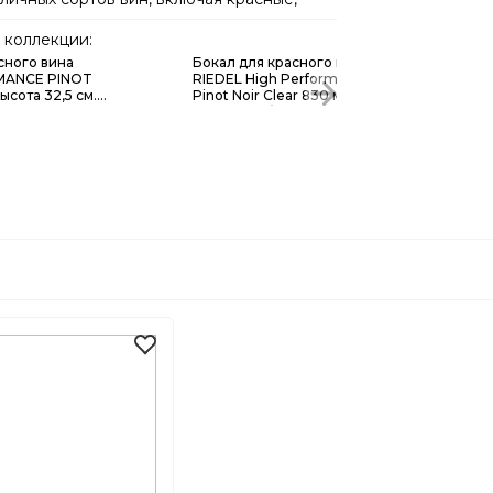
годаря этой коллекции вы сможете
нное сопровождение для любого повода
коллекции:
сного вина
Бокал для красного вина
MANCE PINOT
RIEDEL High Performance
ысота 32,5 см.
Pinot Noir Clear 830 мл,
7R
ручной работы, 4994/67