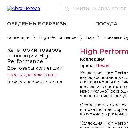
ОБЕДЕННЫЕ СЕРВИЗЫ
ПОСУДА
Коллекции
\
High Performance
\
Бар
\
Бокалы и 
Категории товаров
High Perfor
коллекции High
Коллекция
Performance
Бренд:
Riedel
Все товары коллекции
Коллекция
High Perfo
Бокалы для белого вина
высококачественных с
Бокалы для красного вина
специально для истинн
коллекция сочетает в 
максимальной роскоши
удовольствие от дегус
Особенностью коллек
инновационная форма 
возможность раскрытия
Коллекция
High Perfo
выбор бокалов для раз