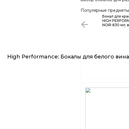
белые и игристые. Бла
создать идеальное ви
Популярные предметы 
или мероприятия.
Бокал для кра
HIGH PERFOR
NOIR 830 мл. в
Riedel 4994/6
High Performance: Бокалы для белого вина