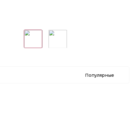
Бокал для белого вина
RIEDEL High Performance
Riesling Clear 623 мл, ручной
работы, 4994/15
Популярные