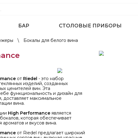
БАР
СТОЛОВЫЕ ПРИБОРЫ
фужеры
\
Бокалы для белого вина
mance
rmance
от
Riedel
- это набор
теклянных изделий, созданных
ых ценителей вин. Эта
себе функциональность и дизайн для
, доставляет максимальное
тации вина.
ции
High Performance
является
бокалов, которая обеспечивает
 ароматов и вкусов вина.
rmance
от Riedel предлагает широкий
личных сортов вин, включая красные,