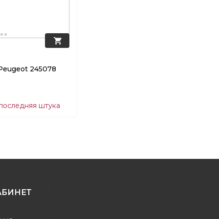
Peugeot 245078
 последняя штука
АБИНЕТ