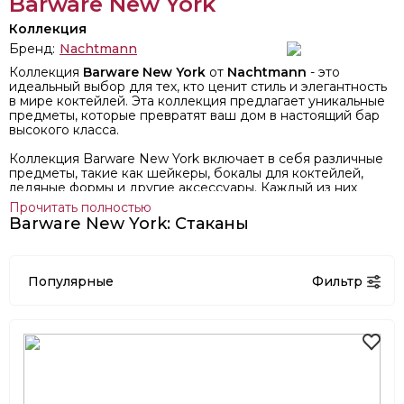
Barware New York
Коллекция
Бренд:
Nachtmann
Коллекция
Barware New York
от
Nachtmann
- это
идеальный выбор для тех, кто ценит стиль и элегантность
в мире коктейлей. Эта коллекция предлагает уникальные
предметы, которые превратят ваш дом в настоящий бар
высокого класса.
Коллекция Barware New York включает в себя различные
предметы, такие как шейкеры, бокалы для коктейлей,
ледяные формы и другие аксессуары. Каждый из них
имеет уникальную форму и функциональность, которая
Прочитать полностью
поможет вам создать идеальный коктейль.
Barware New York: Стаканы
Коллекция Barware New York от Nachtmann - это
идеальный выбор для тех, кто хочет создать атмосферу
настоящего бара в своем доме. Она добавит
Популярные
Фильтр
изысканности и стиля в каждый коктейльный опыт и
станет прекрасным подарком для любителей коктейлей
и эстетики.