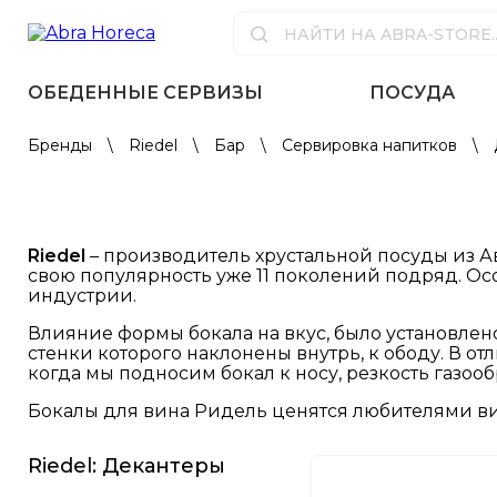
ОБЕДЕННЫЕ СЕРВИЗЫ
ПОСУДА
Бренды
\
Riedel
\
Бар
\
Сервировка напитков
\
Riedel
– производитель хрустальной посуды из Ав
свою популярность уже 11 поколений подряд. Ос
индустрии.
Влияние формы бокала на вкус, было установлен
стенки которого наклонены внутрь, к ободу. В от
когда мы подносим бокал к носу, резкость газоо
Бокалы для вина Ридель ценятся любителями вин 
Riedel: Декантеры