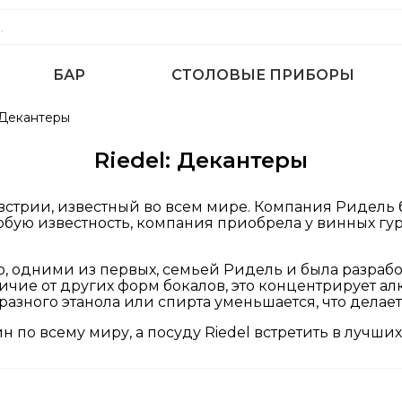
БАР
СТОЛОВЫЕ ПРИБОРЫ
Декантеры
Riedel: Декантеры
стрии, известный во всем мире. Компания Ридель бы
обую известность, компания приобрела у винных гу
о, одними из первых, семьей Ридель и была разрабо
личие от других форм бокалов, это концентрирует ал
бразного этанола или спирта уменьшается, что дела
по всему миру, а посуду Riedel встретить в лучших 