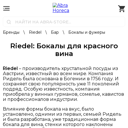
Бренды
\
Riedel
\
Бар
\
Бокалы и фужеры
Riedel: Бокалы для красного
вина
Riedel
– производитель хрустальной посуды из
Австрии, известный во всем мире. Компания
Ридель была основана в Богемии в 1756 году. И
сохраняет свою популярность уже 11 поколений
подряд. Особую известность, компания
приобрела у винных гурманов, сомелье, кавистов
и профессионалов индустрии.
Влияние формы бокала на вкус, было
установлено, одними из первых, семьей Ридель
и была разработана, уже традиционная форма
бокала для вина, стенки которого наклонены