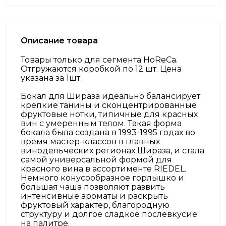
Описание товара
Товары только для сегмента HoReCa.
Отгружаются коробкой по 12 шт. Цена
указана за 1шт.
Бокал для Шираза идеально балансирует
крепкие танины и сконцентрированные
фруктовые нотки, типичные для красных
вин с умеренным телом. Такая форма
бокала была создана в 1993-1995 годах во
время мастер-классов в главных
винодельческих регионах Шираза, и стала
самой универсальной формой для
красного вина в ассортименте RIEDEL.
Немного конусообразное горлышко и
большая чаша позволяют развить
интенсивные ароматы и раскрыть
фруктовый характер, благородную
структуру и долгое сладкое послевкусие
на палитре.