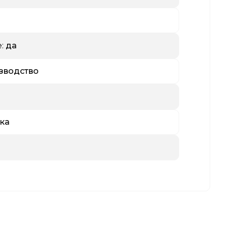
:
да
зводство
ка