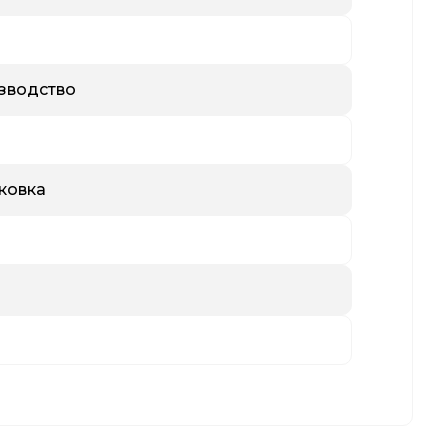
зводство
ковка