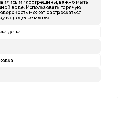
оявились микротрещины, важно мыть
одной воде. Использовать горячую
поверхность может растрескаться.
у в процессе мытья.
зводство
ковка