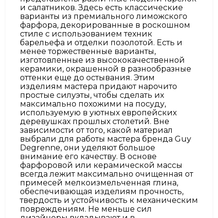
и салатников. Здесь есть классические
варианты из премиального лиможского
фарфора, декорированные в роскошном
стиле с использованием техник
барельефа и отделки позолотой. Есть и
менее торжественные варианты,
изготовленные из высококачественной
керамики, окрашенной в разнообразные
оттенки еще до остывания. Этим
изделиям мастера придают нарочито
простые силуэты, чтобы сделать их
максимально похожими на посуду,
используемую в уютных европейских
деревушках прошлых столетий. Вне
зависимости от того, какой материал
выбрали для работы мастера бренда Guy
Degrenne, они уделяют большое
внимание его качеству. В основе
фарфоровой или керамической массы
всегда лежит максимально очищенная от
примесей мелкоизмельченная глина,
обеспечивающая изделиям прочность,
твердость и устойчивость к механическим
повреждениям. Не меньше сил
дизайнеры вкладывают и в