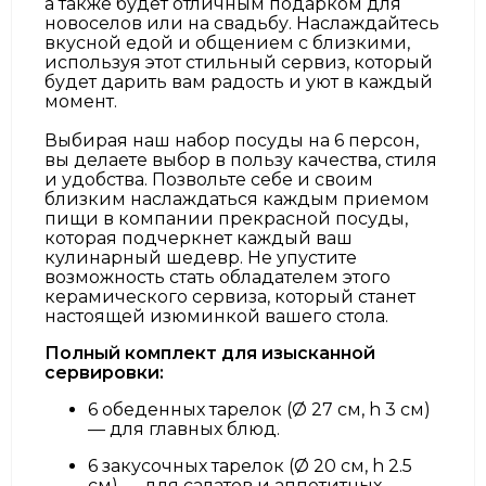
а также будет отличным подарком для
новоселов или на свадьбу. Наслаждайтесь
вкусной едой и общением с близкими,
используя этот стильный сервиз, который
будет дарить вам радость и уют в каждый
момент.
Выбирая наш набор посуды на 6 персон,
вы делаете выбор в пользу качества, стиля
и удобства. Позвольте себе и своим
близким наслаждаться каждым приемом
пищи в компании прекрасной посуды,
которая подчеркнет каждый ваш
кулинарный шедевр. Не упустите
возможность стать обладателем этого
керамического сервиза, который станет
настоящей изюминкой вашего стола.
Полный комплект для изысканной
сервировки:
6 обеденных тарелок (Ø 27 см, h 3 см)
— для главных блюд.
6 закусочных тарелок (Ø 20 см, h 2.5
см) — для салатов и аппетитных