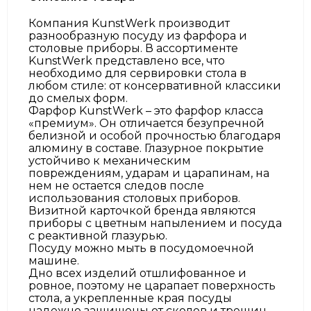
Компания KunstWerk производит
разнообразную посуду из фарфора и
столовые приборы. В ассортименте
KunstWerk представлено все, что
необходимо для сервировки стола в
любом стиле: от консервативной классики
до смелых форм.
Фарфор KunstWerk – это фарфор класса
«премиум». Он отличается безупречной
белизной и особой прочностью благодаря
алюмину в составе. Глазурное покрытие
устойчиво к механическим
повреждениям, ударам и царапинам, на
нем не остается следов после
использования столовых приборов.
Визитной карточкой бренда являются
приборы с цветным напылением и посуда
с реактивной глазурью.
Посуду можно мыть в посудомоечной
машине.
Дно всех изделий отшлифованное и
ровное, поэтому не царапает поверхность
стола, а укрепленные края посуды
надежно защищены от сколов и трещин.