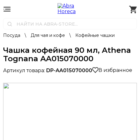
Посуда
\
Для чая и кофе
\
Кофейные чашки
Чашка кофейная 90 мл, Athena
Tognana AA015070000
В избранное
Артикул товара:
DP-AA015070000