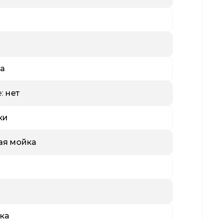
ка
:
нет
ки
ая мойка
ка