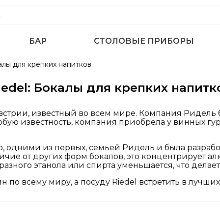
БАР
СТОЛОВЫЕ ПРИБОРЫ
алы для крепких напитков
iedel: Бокалы для крепких напитк
стрии, известный во всем мире. Компания Ридель бы
обую известность, компания приобрела у винных гу
о, одними из первых, семьей Ридель и была разрабо
личие от других форм бокалов, это концентрирует ал
бразного этанола или спирта уменьшается, что дела
по всему миру, а посуду Riedel встретить в лучших 