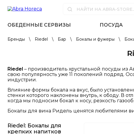
ОБЕДЕННЫЕ СЕРВИЗЫ
ПОСУДА
Бренды
\
Riedel
\
Бар
\
Бокалы и фужеры
\
Бок
R
Riedel
– производитель хрустальной посуды из Ав
свою популярность уже 11 поколений подряд. Ос
индустрии.
Влияние формы бокала на вкус, было установлен
стенки которого наклонены внутрь, к ободу. В от
когда мы подносим бокал к носу, резкость газоо
Бокалы для вина Ридель ценятся любителями вин 
Riedel: Бокалы для
крепких напитков