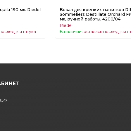
uila 190 мл. Riedel
Бокал для крепких напитков R
Sommeliers Destillate Orchard Fr
мл, ручной работы, 4200/04
Riedel
 последняя штука
В наличии
,
осталась последняя ш
АБИНЕТ
ация